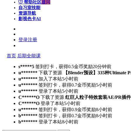
帮助社区
提问
自习室
技能
资源导航
影视色卡
AI
登录
注册
首页
后期全能课
s*****5
签到打卡，获得0.5金币奖励
20分钟前
u*******
下载了资源
【Blender预设】335种Ultimate 
u*******
加入了本站
5小时前
u*******
签到打卡，获得0.7金币奖励
5小时前
u*******
登录了本站
5小时前
C******O
下载了资源
红巨人粒子特效套装AE/PR插件v2023.4.
C******O
登录了本站
5小时前
u*******
签到打卡，获得0.9金币奖励
8小时前
b*******
签到打卡，获得0.7金币奖励
8小时前
b*******
登录了本站
8小时前