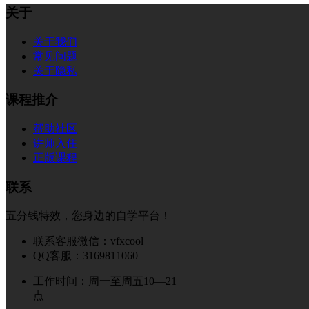
关于
关于我们
常见问题
关于隐私
课程推介
帮助社区
讲师入住
正版课程
联系
五分钱特效，您身边的自学平台！
联系客服微信：vfxcool
QQ客服：3169811060
工作时间：周一至周五10—21
点