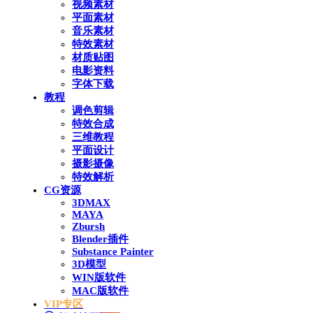
视频素材
平面素材
音乐素材
特效素材
材质贴图
电影资料
字体下载
教程
调色剪辑
特效合成
三维教程
平面设计
摄影摄像
特效解析
CG资源
3DMAX
MAYA
Zbursh
Blender插件
Substance Painter
3D模型
WIN版软件
MAC版软件
VIP专区