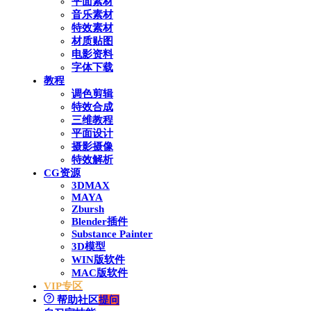
平面素材
音乐素材
特效素材
材质贴图
电影资料
字体下载
教程
调色剪辑
特效合成
三维教程
平面设计
摄影摄像
特效解析
CG资源
3DMAX
MAYA
Zbursh
Blender插件
Substance Painter
3D模型
WIN版软件
MAC版软件
VIP专区
帮助社区
提问