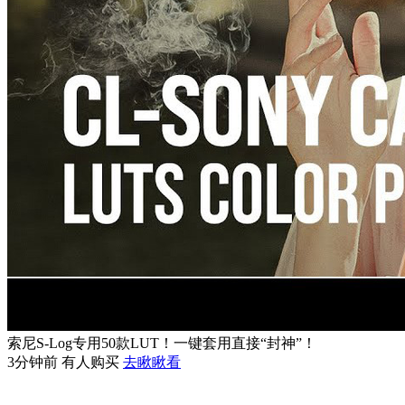
索尼S-Log专用50款LUT！一键套用直接“封神”！
3分钟前 有人购买
去瞅瞅看