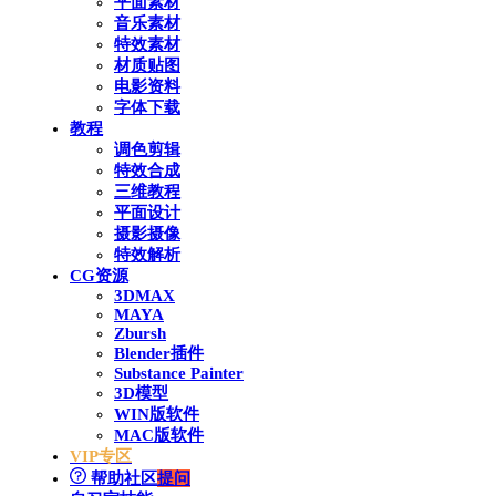
平面素材
音乐素材
特效素材
材质贴图
电影资料
字体下载
教程
调色剪辑
特效合成
三维教程
平面设计
摄影摄像
特效解析
CG资源
3DMAX
MAYA
Zbursh
Blender插件
Substance Painter
3D模型
WIN版软件
MAC版软件
VIP专区
帮助社区
提问