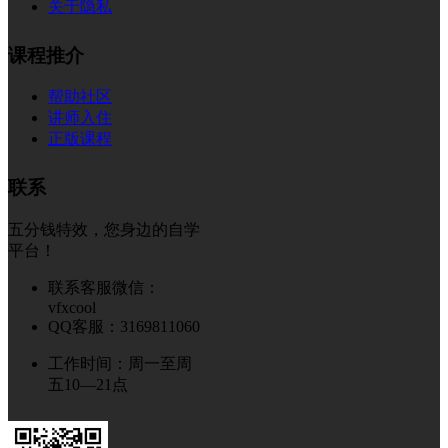
关于隐私
课程推介
帮助社区
讲师入住
正版课程
联系
五分钱特效，您身边的自学
平台！
联系客服微信：
vfxcool
QQ客服：3169811060
工作时间：周一至周
五10—21点