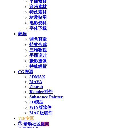
平面素材
音乐素材
特效素材
材质贴图
电影资料
字体下载
教程
调色剪辑
特效合成
三维教程
平面设计
摄影摄像
特效解析
CG资源
3DMAX
MAYA
Zbursh
Blender插件
Substance Painter
3D模型
WIN版软件
MAC版软件
VIP专区
帮助社区
提问