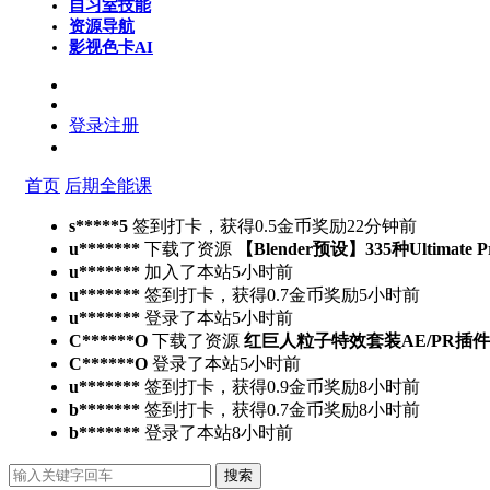
自习室
技能
资源导航
影视色卡
AI
登录
注册
首页
后期全能课
s*****5
签到打卡，获得0.5金币奖励
22分钟前
u*******
下载了资源
【Blender预设】335种Ultimate 
u*******
加入了本站
5小时前
u*******
签到打卡，获得0.7金币奖励
5小时前
u*******
登录了本站
5小时前
C******O
下载了资源
红巨人粒子特效套装AE/PR插件v2023.4.
C******O
登录了本站
5小时前
u*******
签到打卡，获得0.9金币奖励
8小时前
b*******
签到打卡，获得0.7金币奖励
8小时前
b*******
登录了本站
8小时前
搜索