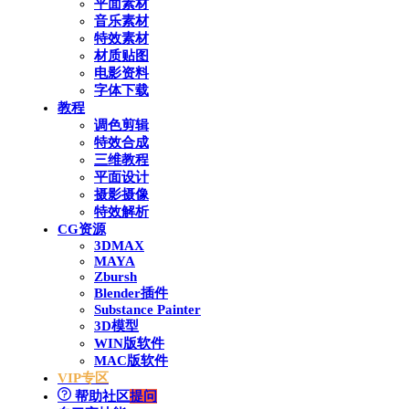
平面素材
音乐素材
特效素材
材质贴图
电影资料
字体下载
教程
调色剪辑
特效合成
三维教程
平面设计
摄影摄像
特效解析
CG资源
3DMAX
MAYA
Zbursh
Blender插件
Substance Painter
3D模型
WIN版软件
MAC版软件
VIP专区
帮助社区
提问