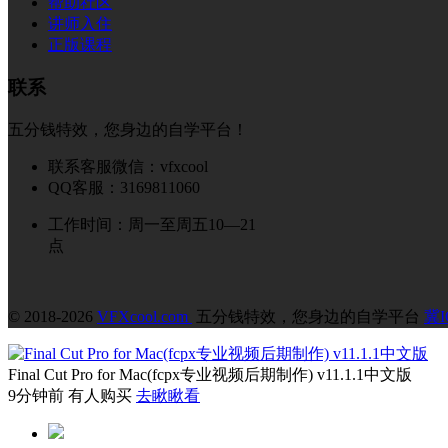
帮助社区
讲师入住
正版课程
联系
五分钱特效，您身边的自学平台！
联系客服微信：vfxcool
QQ客服：3169811060
工作时间：周一至周五10—21
点
© 2018-2026
VFXcool.com
五分钱特效，您身边的自学平台
冀I
Final Cut Pro for Mac(fcpx专业视频后期制作) v11.1.1中文版
9分钟前 有人购买
去瞅瞅看