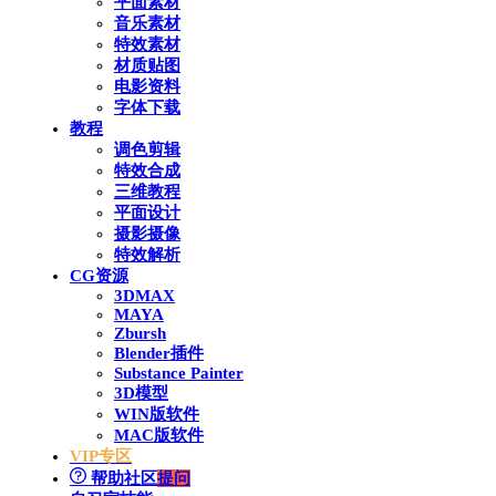
平面素材
音乐素材
特效素材
材质贴图
电影资料
字体下载
教程
调色剪辑
特效合成
三维教程
平面设计
摄影摄像
特效解析
CG资源
3DMAX
MAYA
Zbursh
Blender插件
Substance Painter
3D模型
WIN版软件
MAC版软件
VIP专区
帮助社区
提问