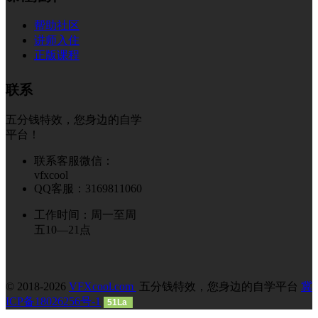
帮助社区
讲师入住
正版课程
联系
五分钱特效，您身边的自学
平台！
联系客服微信：
vfxcool
QQ客服：3169811060
工作时间：周一至周
五10—21点
© 2018-2026
VFXcool.com
五分钱特效，您身边的自学平台
冀
ICP备18026256号-1
51La