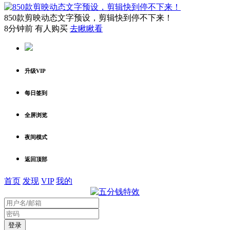
850款剪映动态文字预设，剪辑快到停不下来！
8分钟前 有人购买
去瞅瞅看
升级VIP
每日签到
全屏浏览
夜间模式
返回顶部
首页
发现
VIP
我的