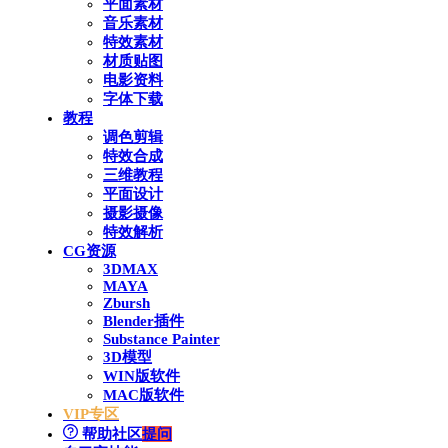
平面素材
音乐素材
特效素材
材质贴图
电影资料
字体下载
教程
调色剪辑
特效合成
三维教程
平面设计
摄影摄像
特效解析
CG资源
3DMAX
MAYA
Zbursh
Blender插件
Substance Painter
3D模型
WIN版软件
MAC版软件
VIP专区
帮助社区
提问