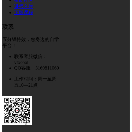
帮助社区
讲师入住
正版课程
联系
五分钱特效，您身边的自学
平台！
联系客服微信：
vfxcool
QQ客服：3169811060
工作时间：周一至周
五10—21点