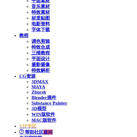
平面素材
音乐素材
特效素材
材质贴图
电影资料
字体下载
教程
调色剪辑
特效合成
三维教程
平面设计
摄影摄像
特效解析
CG资源
3DMAX
MAYA
Zbursh
Blender插件
Substance Painter
3D模型
WIN版软件
MAC版软件
VIP专区
帮助社区
提问